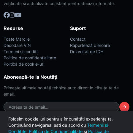
verificate și actualizate constant pentru decizii informate.
Resurse
Suport
Toate Mărcile
Contact
Decodare VIN
Raportează o eroare
Termeni și condiții
Dezvoltat de IDH
Politica de confidențialitate
Politica de cookie-uri
Abonează-te la Noutăți
Primește ultimele noutăți tehnice auto direct în căsuța ta de
email.
Folosim cookie-uri pentru a îmbunătăți experiența ta.
Continuând navigarea, ești de acord cu
Termenii și
© 2026 CarsDB. Toate drepturile rezervate. Made with ❤️ for car
Condițiile
,
Politica de Confidențialitate
și
Politica de