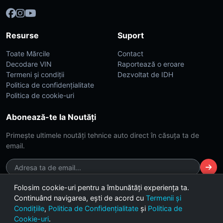
Resurse
Suport
Toate Mărcile
Contact
Decodare VIN
Raportează o eroare
Termeni și condiții
Dezvoltat de IDH
Politica de confidențialitate
Politica de cookie-uri
Abonează-te la Noutăți
Primește ultimele noutăți tehnice auto direct în căsuța ta de
email.
Folosim cookie-uri pentru a îmbunătăți experiența ta.
Continuând navigarea, ești de acord cu
Termenii și
© 2026 CarsDB. Toate drepturile rezervate. Made with ❤️ for car
Condițiile
,
Politica de Confidențialitate
și
Politica de
enthusiasts.
Cookie-uri
.