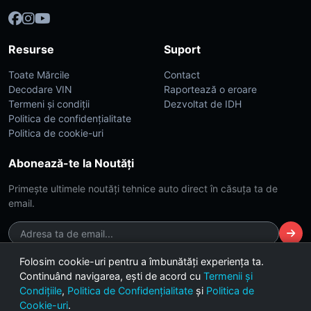
Resurse
Suport
Toate Mărcile
Contact
Decodare VIN
Raportează o eroare
Termeni și condiții
Dezvoltat de IDH
Politica de confidențialitate
Politica de cookie-uri
Abonează-te la Noutăți
Primește ultimele noutăți tehnice auto direct în căsuța ta de
email.
Folosim cookie-uri pentru a îmbunătăți experiența ta.
Continuând navigarea, ești de acord cu
Termenii și
© 2026 CarsDB. Toate drepturile rezervate. Made with ❤️ for car
Condițiile
,
Politica de Confidențialitate
și
Politica de
enthusiasts.
Cookie-uri
.