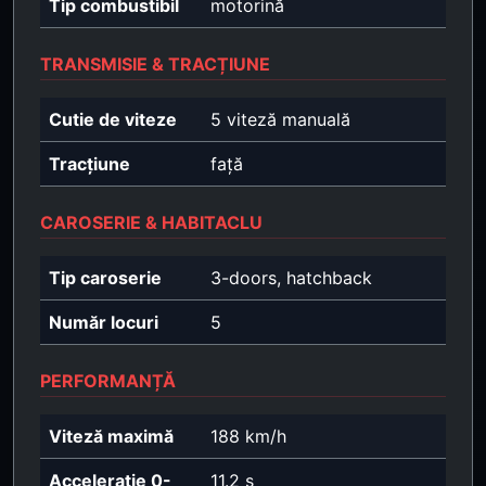
Tip combustibil
motorină
TRANSMISIE & TRACȚIUNE
Cutie de viteze
5 viteză manuală
Tracțiune
față
CAROSERIE & HABITACLU
Tip caroserie
3-doors, hatchback
Număr locuri
5
PERFORMANȚĂ
Viteză maximă
188 km/h
Accelerație 0-
11.2 s