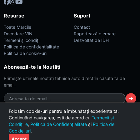
Resurse
Suport
Toate Mărcile
Contact
Decodare VIN
Raportează o eroare
Termeni și condiții
Dezvoltat de IDH
Politica de confidențialitate
Politica de cookie-uri
Abonează-te la Noutăți
Primește ultimele noutăți tehnice auto direct în căsuța ta de
email.
Folosim cookie-uri pentru a îmbunătăți experiența ta.
Continuând navigarea, ești de acord cu
Termenii și
© 2026 CarsDB. Toate drepturile rezervate. Made with ❤️ for car
Condițiile
,
Politica de Confidențialitate
și
Politica de
enthusiasts.
Cookie-uri
.
Versiunea 2.4 (Build Dark-Lime)
Accept