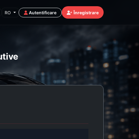
RO
Autentificare
Înregistrare
utive