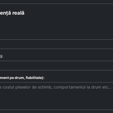
ență reală
):
ent pe drum, fiabilitate):