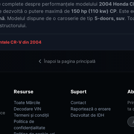
ate complete despre performanțele modelului
2004 Honda CR
 dezvoltă o putere maximă de
150 hp (110 kw) CP
. Este 
nă
. Modelul dispune de o caroserie de tip
5-doors, suv
. To
structorului.
antele CR-V din 2004
Înapoi la pagina principală
Resurse
Suport
Ab
Toate Mărcile
Contact
Pri
Decodare VIN
Raportează o eroare
ta 
ice
Termeni și condiții
Dezvoltat de IDH
Politica de
confidențialitate
Politica de cookie-uri