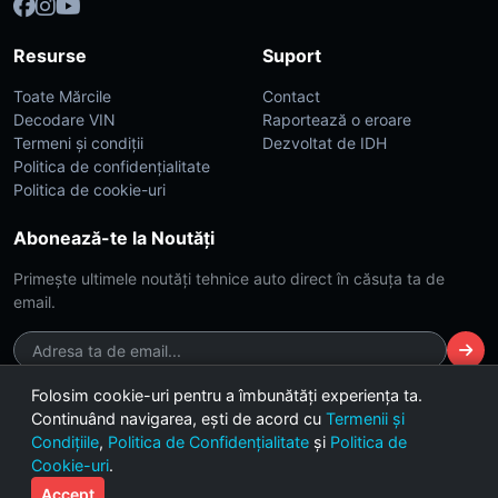
Resurse
Suport
Toate Mărcile
Contact
Decodare VIN
Raportează o eroare
Termeni și condiții
Dezvoltat de IDH
Politica de confidențialitate
Politica de cookie-uri
Abonează-te la Noutăți
Primește ultimele noutăți tehnice auto direct în căsuța ta de
email.
Folosim cookie-uri pentru a îmbunătăți experiența ta.
Continuând navigarea, ești de acord cu
Termenii și
© 2026 CarsDB. Toate drepturile rezervate. Made with ❤️ for car
Condițiile
,
Politica de Confidențialitate
și
Politica de
enthusiasts.
Cookie-uri
.
Versiunea 2.4 (Build Dark-Lime)
Accept