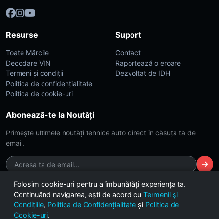
Resurse
Suport
Toate Mărcile
Contact
Decodare VIN
Raportează o eroare
Termeni și condiții
Dezvoltat de IDH
Politica de confidențialitate
Politica de cookie-uri
Abonează-te la Noutăți
Primește ultimele noutăți tehnice auto direct în căsuța ta de
email.
Folosim cookie-uri pentru a îmbunătăți experiența ta.
Continuând navigarea, ești de acord cu
Termenii și
© 2026 CarsDB. Toate drepturile rezervate. Made with ❤️ for car
Condițiile
,
Politica de Confidențialitate
și
Politica de
enthusiasts.
Cookie-uri
.