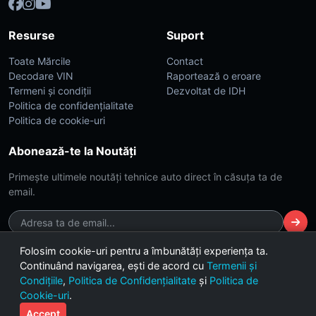
Resurse
Suport
Toate Mărcile
Contact
Decodare VIN
Raportează o eroare
Termeni și condiții
Dezvoltat de IDH
Politica de confidențialitate
Politica de cookie-uri
Abonează-te la Noutăți
Primește ultimele noutăți tehnice auto direct în căsuța ta de
email.
Folosim cookie-uri pentru a îmbunătăți experiența ta.
Continuând navigarea, ești de acord cu
Termenii și
© 2026 CarsDB. Toate drepturile rezervate. Made with ❤️ for car
Condițiile
,
Politica de Confidențialitate
și
Politica de
enthusiasts.
Cookie-uri
.
Versiunea 2.4 (Build Dark-Lime)
Accept