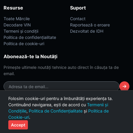
Resurse
Suport
Toate Mărcile
Contact
Decodare VIN
Raportează o eroare
Termeni și condiții
Dezvoltat de IDH
Politica de confidențialitate
Politica de cookie-uri
Abonează-te la Noutăți
Primește ultimele noutăți tehnice auto direct în căsuța ta de
email.
Folosim cookie-uri pentru a îmbunătăți experiența ta.
Continuând navigarea, ești de acord cu
Termenii și
© 2026 CarsDB. Toate drepturile rezervate. Made with ❤️ for car
Condițiile
,
Politica de Confidențialitate
și
Politica de
enthusiasts.
Cookie-uri
.
Versiunea 2.4 (Build Dark-Lime)
Accept