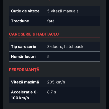
Cutie de viteze
5 viteză manuală
Tracțiune
față
CAROSERIE & HABITACLU
Tip caroserie
3-doors, hatchback
Număr locuri
5
PERFORMANȚĂ
Viteză maximă
205 km/h
Accelerație 0-
8.7 s
100 km/h