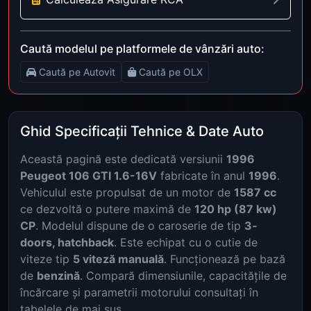
Caută modelul pe platformele de vânzări auto:
Caută pe Autovit
Caută pe OLX
Ghid Specificații Tehnice & Date Auto
Această pagină este dedicată versiunii
1996
Peugeot 106 GTI 1.6-16V
fabricate în anul
1996
.
Vehiculul este propulsat de un motor de
1587 cc
ce dezvoltă o putere maximă de
120 hp (87 kw)
CP
. Modelul dispune de o caroserie de tip
3-
doors, hatchback
. Este echipat cu o cutie de
viteze tip
5 viteză manuală
. Funcționează pe bază
de
benzină
. Compară dimensiunile, capacitățile de
încărcare și parametrii motorului consultați în
tabelele de mai sus.