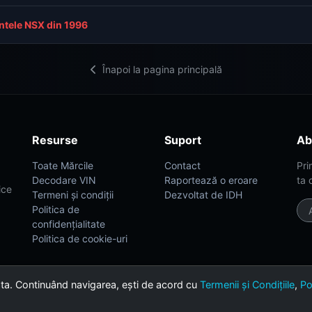
antele NSX din 1996
Înapoi la pagina principală
Resurse
Suport
Ab
Toate Mărcile
Contact
Pri
Decodare VIN
Raportează o eroare
ta 
ice
Termeni și condiții
Dezvoltat de IDH
Politica de
confidențialitate
Politica de cookie-uri
 ta. Continuând navigarea, ești de acord cu
Termenii și Condițiile
,
Po
th ❤️ for car enthusiasts.