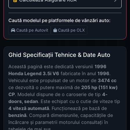
Caută modelul pe platformele de vânzări auto:
Caută pe Autovit
Caută pe OLX
Ghid Specificații Tehnice & Date Auto
Această pagină este dedicată versiunii
1996
Honda Legend 3.5i V6
fabricate în anul
1996
.
Vehiculul este propulsat de un motor de
3474 cc
ce dezvoltă o putere maximă de
205 hp (151 kw)
CP
. Modelul dispune de o caroserie de tip
4-
doors, sedan
. Este echipat cu o cutie de viteze tip
4 viteză automată
. Funcționează pe bază de
benzină
. Compară dimensiunile, capacitățile de
încărcare și parametrii motorului consultați în
tabelele de mai sus.