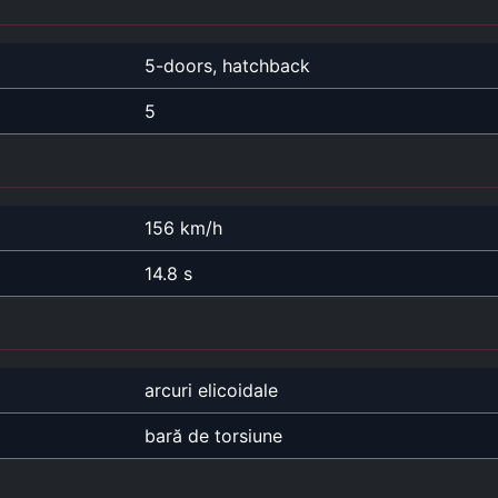
5-doors, hatchback
5
156 km/h
14.8 s
arcuri elicoidale
bară de torsiune