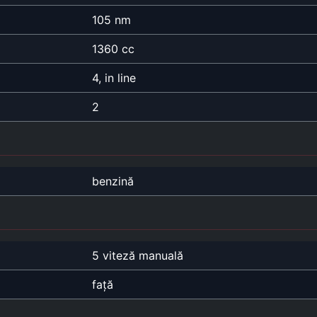
105 nm
1360 cc
4, in line
2
benzină
5 viteză manuală
față