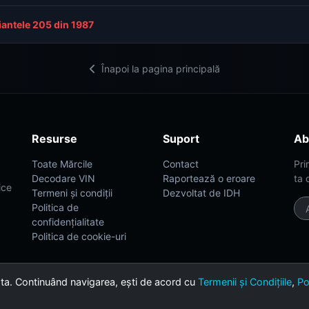
iantele 205 din 1987
Înapoi la pagina principală
Resurse
Suport
Ab
Toate Mărcile
Contact
Pri
Decodare VIN
Raportează o eroare
ta 
ice
Termeni și condiții
Dezvoltat de IDH
Politica de
confidențialitate
Politica de cookie-uri
 ta. Continuând navigarea, ești de acord cu
Termenii și Condițiile
,
Po
th ❤️ for car enthusiasts.