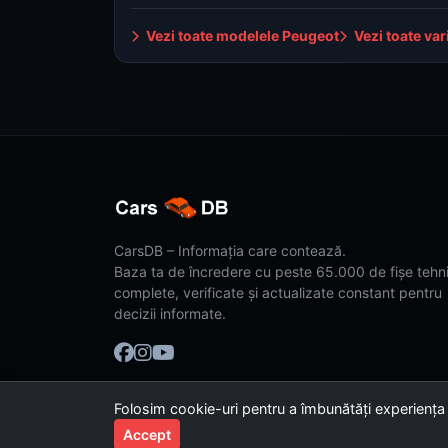
Vezi toate modelele Peugeot
Vezi toate var
CarsDB – Informația care contează.
Baza ta de încredere cu peste 65.000 de fișe tehn
complete, verificate și actualizate constant pentru
decizii informate.
Folosim cookie-uri pentru a îmbunătăți experiența
© 2026 CarsDB. Toate drepturile rezervate. Made wi
Accept