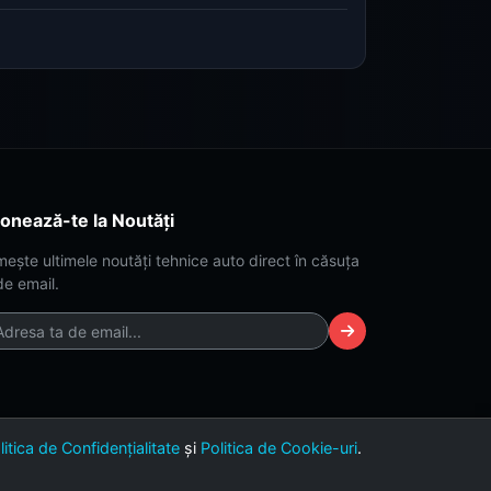
onează-te la Noutăți
mește ultimele noutăți tehnice auto direct în căsuța
de email.
litica de Confidențialitate
și
Politica de Cookie-uri
.
Versiunea 2.4 (Build Dark-Lime)