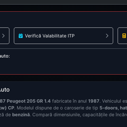
Verifică Valabilitate ITP
auto:
Auto
87 Peugeot 205 GR 1.4
fabricate în anul
1987
. Vehiculul 
kw) CP
. Modelul dispune de o caroserie de tip
5-doors, ha
ază de
benzină
. Compară dimensiunile, capacitățile de încărc