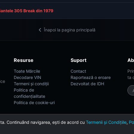
iantele 305 Break din 1979
Înapoi la pagina principală
Resurse
Suport
Ab
Toate Mărcile
Contact
Pri
Decodare VIN
Raportează o eroare
ta 
ice
Termeni și condiții
Dezvoltat de IDH
Politica de
confidențialitate
Politica de cookie-uri
 ta. Continuând navigarea, ești de acord cu
Termenii și Condițiile
,
Po
th ❤️ for car enthusiasts.