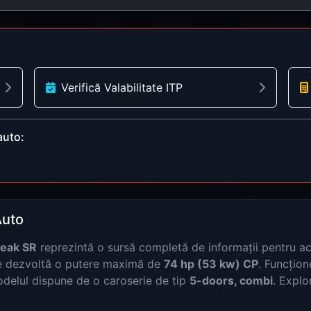
Verifică Valabilitate ITP
auto:
Auto
eak SR
reprezintă o sursă completă de informații pentru a
 dezvoltă o putere maximă de
74 hp (53 kw) CP
. Funcțio
odelul dispune de o caroserie de tip
5-doors, combi
. Explo