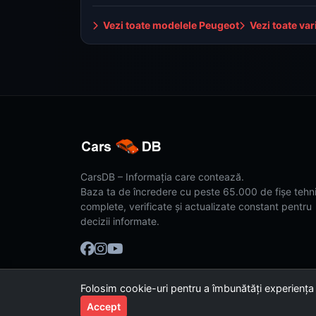
Vezi toate modelele Peugeot
Vezi toate var
CarsDB – Informația care contează.
Baza ta de încredere cu peste 65.000 de fișe tehn
complete, verificate și actualizate constant pentru
decizii informate.
Folosim cookie-uri pentru a îmbunătăți experiența
© 2026 CarsDB. Toate drepturile rezervate. Made wi
Accept