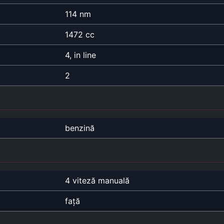
114 nm
1472 cc
4, in line
2
benzină
4 viteză manuală
față