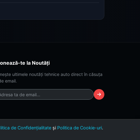
onează-te la Noutăți
mește ultimele noutăți tehnice auto direct în căsuța
de email.
litica de Confidențialitate
și
Politica de Cookie-uri
.
Versiunea 2.4 (Build Dark-Lime)